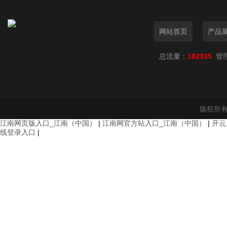
网站首页
产品
总流量：
182935
管
版权所有
江南网页版入口_江南（中国）
|
江南网官方站入口_江南（中国）
|
开云
线登录入口
|