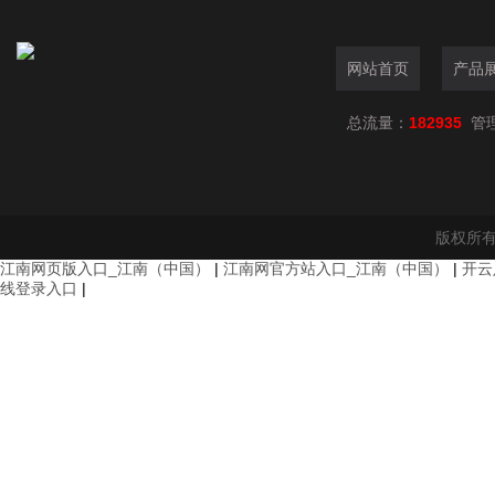
网站首页
产品
总流量：
182935
管
版权所有
江南网页版入口_江南（中国）
|
江南网官方站入口_江南（中国）
|
开云
线登录入口
|