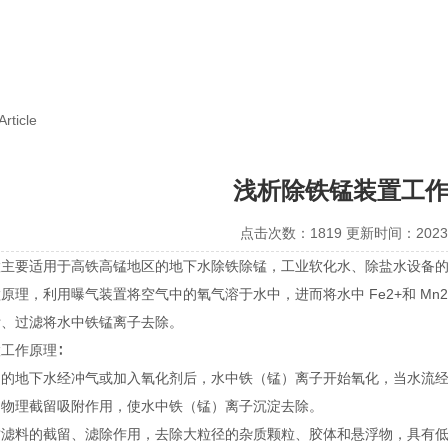
Article
浅析除铁锰装置工
点击次数：1819 更新时间：2023-
置主要适用于高铁高锰地区的地下水除铁除锰，工业软化水、除盐水设备
原理，利用曝气装置将空气中的氧气溶于水中，进而将水中 Fe2+和 Mn2+
附、过滤将水中铁锰离子去除。
工作原理∶
）的地下水经冲气或加入氧化剂后，水中铁（锰）离子开始氧化，当水流
和物理截留吸附作用，使水中铁（锰）离子沉淀去除。
质滤料的截留、滤除作用，去除大粒径的杂质颗粒、胶体和悬浮物，具有