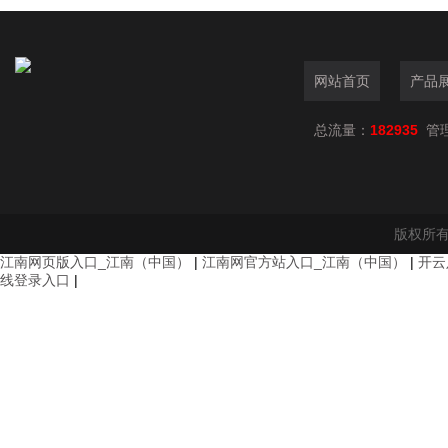
网站首页
产品
总流量：
182935
管
版权所有
江南网页版入口_江南（中国）
|
江南网官方站入口_江南（中国）
|
开云
线登录入口
|