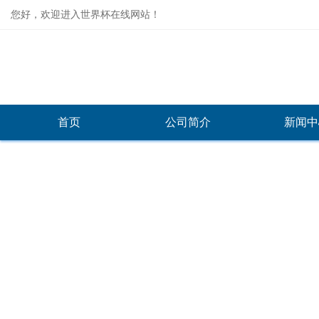
您好，欢迎进入世界杯在线网站！
首页
公司简介
新闻中