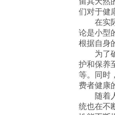
留其天然
们对于健
在实际应
论是小型
根据自身
为了确保
护和保养
等。同时
费者健康
随着人们
统也在不