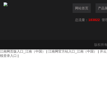
网站首页
产品
总流量：
183822
管
版权所有
江南网页版入口_江南（中国）
|
江南网官方站入口_江南（中国）
|
开云
线登录入口
|