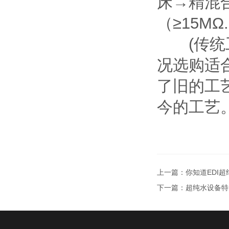
床→精混
（≥15MΩ
(传统工
况选购适
了旧的工
今的工艺
上一篇：
你知道EDI
下一篇：
超纯水设备特