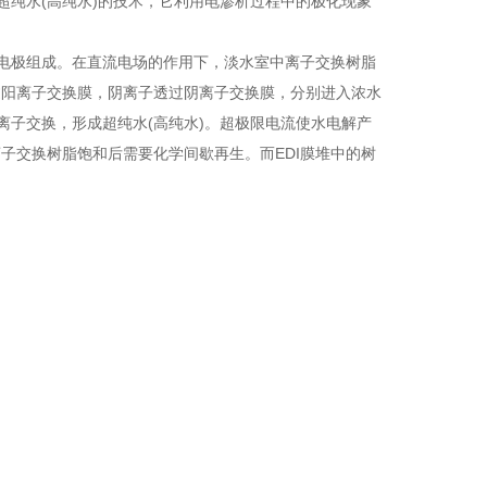
超纯水(高纯水)的技术，它利用电渗析过程中的极化现象
负电极组成。在直流电场的作用下，淡水室中离子交换树脂
过阳离子交换膜，阴离子透过阴离子交换膜，分别进入浓水
离子交换，形成超纯水(高纯水)。超极限电流使水电解产
子交换树脂饱和后需要化学间歇再生。而EDI膜堆中的树