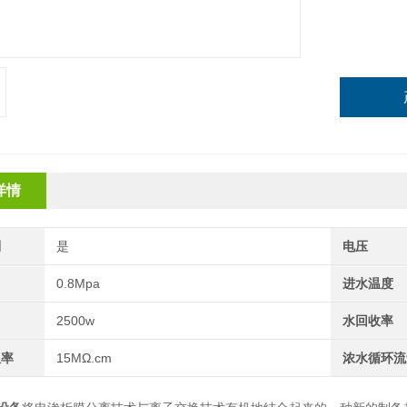
详情
制
是
电压
力
0.8Mpa
进水温度
2500w
水回收率
阻率
15MΩ.cm
浓水循环流