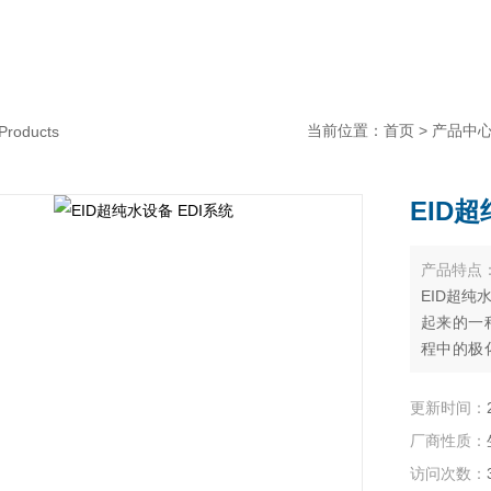
当前位置：
首页
>
产品中
Products
EID超
产品特点
EID超
起来的一
程中的极
生。传统
而EDI
更新时间：
要酸碱化
厂商性质：
访问次数：