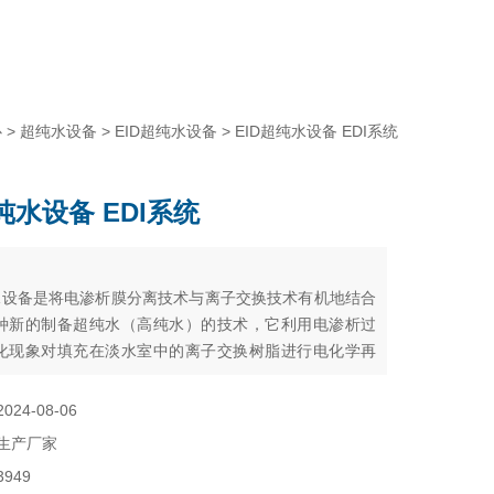
心
>
超纯水设备
>
EID超纯水设备
> EID超纯水设备 EDI系统
纯水设备 EDI系统
：
纯水设备是将电渗析膜分离技术与离子交换技术有机地结合
种新的制备超纯水（高纯水）的技术，它利用电渗析过
化现象对填充在淡水室中的离子交换树脂进行电化学再
的离子交换，离子交换树脂饱和后需要化学间歇再生。
膜堆中的树脂通过水的电解连续再生，工作是连续的，不需
2024-08-06
学再生。
生产厂家
3949