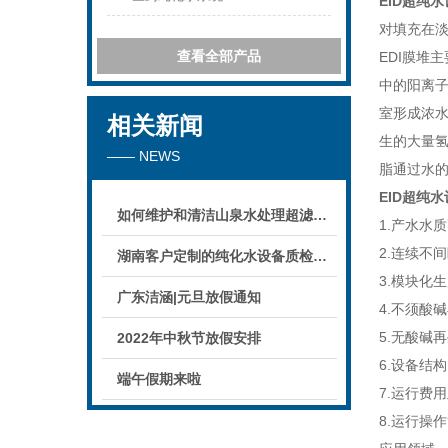
EID超纯
对填充在
查看全部产品
EDI膜堆
中的阳离
室形成浓水
相关新闻
生的大量氢
—— NEWS
脂通过水
EID超纯
如何维护和清洁山泉水处理超滤系统
1.产水水
2.连续不
湖南客户定制的纯化水设备质检后准备发货！
3.模块化
广东洁涵|元旦放假通知
4.不须酸
5.无酸碱
2022年中秋节放假安排
6.设备结
端午假期来啦
7.运行费
8.运行操