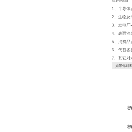
应用领域
1、半导体
2、生物及
3、发电厂
4、表面涂
5、消费品
6、代替各
7、其它
如果你对
您
您