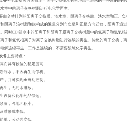
水设备
将电渗析膜分离技术与离子交换技术有机地结合起来的一种新的制备
淡水室中的离子交换树脂进行电化学再生。
主要由交替排列的阳离子交换膜、浓水室、阴离子交换膜、淡水室和正、
子和阴离子沿树脂和膜构成的通道分别向负极和正极方向迁移，阳离子透
。同时EDI进水中的阳离子和阴离子跟离子交换树脂中的氢离子和氢氧根
离子和氢氧根离子对离子交换树脂进行连续的再生。传统的离子交换，离
的电解连续再生，工作是连续的，不需要酸碱化学再生。
水设备
主要特点：
质高而具有较佳的稳定度高
间断制水，不因再生而停机。
生产，并可实现全自动控制。
碱再生，无污水排放。
再生设备和化学药品储运。
构紧凑，占地面积小。
用及维修成本低。
作简单，劳动强度低