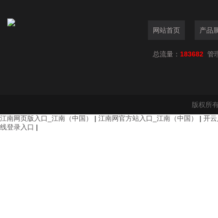
网站首页
产品
总流量：
183682
管
版权所有
江南网页版入口_江南（中国）
|
江南网官方站入口_江南（中国）
|
开云
线登录入口
|