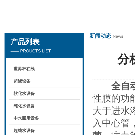
世界杯在线
新闻动态
News
产品列表
—— PROUCTS LIST
分
世界杯在线
超滤设备
全自
软化水设备
性膜的功
纯化水设备
大于进水
中水回用设备
入中心管
超纯水设备