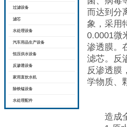
菌、病毒
过滤设备
而达到分
滤芯
象，采用
水处理设备
0.000
汽车用品生产设备
渗透膜。
恒压供水设备
滤芯。反
反渗透设备
反渗透膜
家用直饮水机
学物质、
除铁锰设备
水处理配件
造成全自