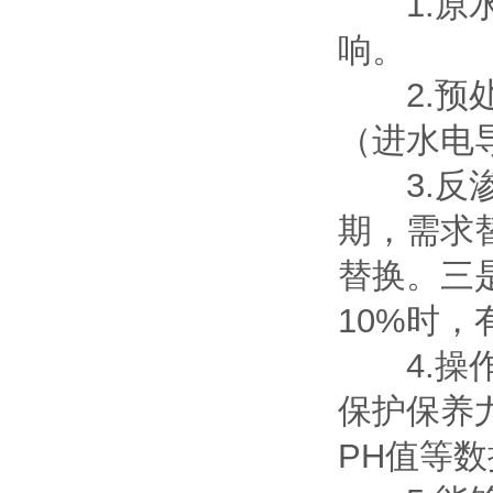
1.原水
响。
2.预处
（进水电
3.反渗
期，需求
替换。三
10%时
4.操作
保护保养
PH值等