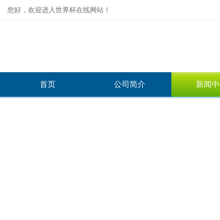
您好，欢迎进入世界杯在线网站！
首页
公司简介
新闻中