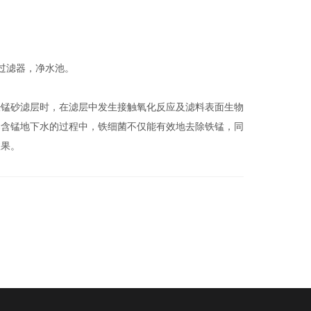
过滤器，净水池。
经锰砂滤层时，在滤层中发生接触氧化反应及滤料表面生物
染含锰地下水的过程中，铁细菌不仅能有效地去除铁锰，同
效果。