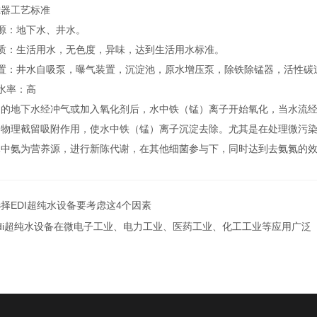
滤器工艺标准
源：地下水、井水。
质：生活用水，无色度，异味，达到生活用水标准。
配置：井水自吸泵，曝气装置，沉淀池，原水增压泵，除铁除锰器，活性碳
水率：高
）的地下水经冲气或加入氧化剂后，水中铁（锰）离子开始氧化，当水流
和物理截留吸附作用，使水中铁（锰）离子沉淀去除。尤其是在处理微污
水中氨为营养源，进行新陈代谢，在其他细菌参与下，同时达到去氨氮的
择EDI超纯水设备要考虑这4个因素
edi超纯水设备在微电子工业、电力工业、医药工业、化工工业等应用广泛