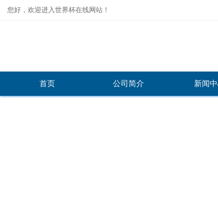
您好，欢迎进入世界杯在线网站！
首页
公司简介
新闻中