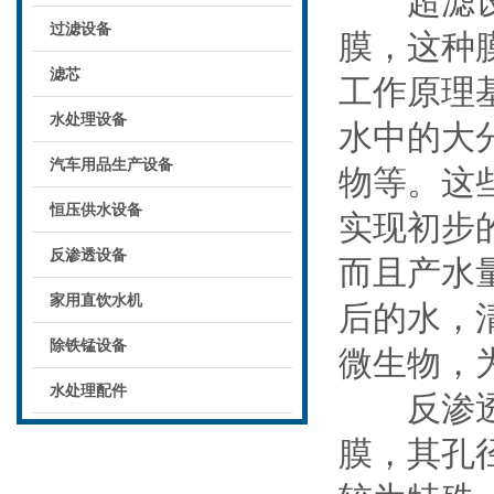
超滤设备
过滤设备
膜，这种膜
滤芯
工作原理
水处理设备
水中的大
汽车用品生产设备
物等。这
恒压供水设备
实现初步
反渗透设备
而且产水
家用直饮水机
后的水，
除铁锰设备
微生物，
水处理配件
反渗透设
膜，其孔径