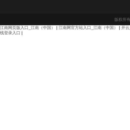
版权所有
江南网页版入口_江南（中国）
|
江南网官方站入口_江南（中国）
|
开云
线登录入口
|