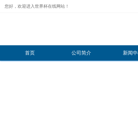
您好，欢迎进入世界杯在线网站！
首页
公司简介
新闻中