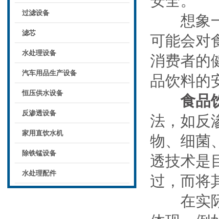
安全。
过滤设备
想象一下
滤芯
可能会对
水处理设备
消费者的
汽车用品生产设备
品饮料的
恒压供水设备
食品
反渗透设备
法，如反
家用直饮水机
物、细菌
除铁锰设备
透技术是
水处理配件
过，而将
在实际应