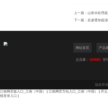
上一篇：
山泉水处理超
下一篇：
反渗透加超滤
网站首页
产品
总流量：
183682
管
版权所有
江南网页版入口_江南（中国）
|
江南网官方站入口_江南（中国）
|
开云
线登录入口
|