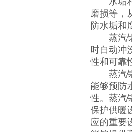
水垢和腐
磨损等，
防水垢和
蒸汽锅炉
时自动冲
性和可靠
蒸汽锅炉
能够预防
性。蒸汽
保护供暖
应的重要