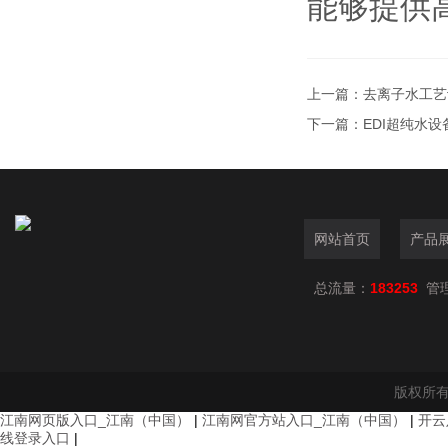
能够提供
上一篇：
去离子水工艺
下一篇：
EDI超纯水
网站首页
产品
总流量：
183253
管
版权所有
江南网页版入口_江南（中国）
|
江南网官方站入口_江南（中国）
|
开云
线登录入口
|