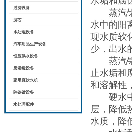
水垢和腐
过滤设备
蒸汽锅炉
滤芯
水中的阳
水处理设备
现水质软
汽车用品生产设备
少，出水
恒压供水设备
蒸汽锅炉
反渗透设备
止水垢和
家用直饮水机
和溶解性
除铁锰设备
硬水中的
水处理配件
层，降低
水质，降