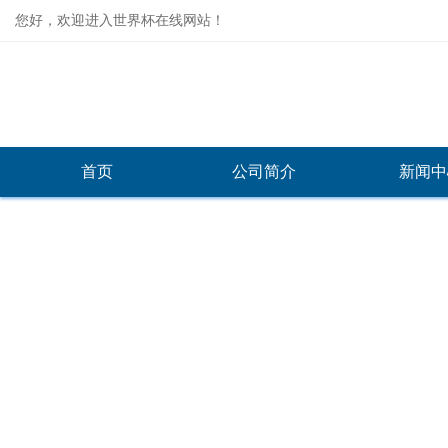
您好，欢迎进入世界杯在线网站！
首页
公司简介
新闻中