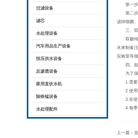
第一步，
过滤设备
第二步，
滤芯
滤掉细菌
三、双极
水处理设备
双极纯化
汽车用品生产设备
水来制备
实验室等
恒压供水设备
四、如何
反渗透设备
为了保证
1.需要
家用直饮水机
2.使用
除铁锰设备
3.在使
4.每季
水处理配件
上一篇：