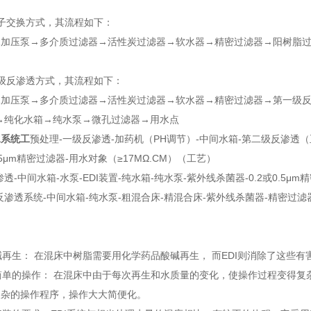
子交换方式，其流程如下：
水加压泵→多介质过滤器→活性炭过滤器→软水器→精密过滤器→阳树脂
级反渗透方式，其流程如下：
加压泵→多介质过滤器→活性炭过滤器→软水器→精密过滤器→第一级反渗
→纯化水箱→纯水泵→微孔过滤器→用水点
水系统
工
预处理-一级反渗透-加药机（PH调节）-中间水箱-第二级反渗透（
0.5μm精密过滤器-用水对象（≥17MΩ.CM）（工艺）
透-中间水箱-水泵-EDI装置-纯水箱-纯水泵-紫外线杀菌器-0.2或0.5μ
反渗透系统-中间水箱-纯水泵-粗混合床-精混合床-紫外线杀菌器-精密过滤器
酸碱再生： 在混床中树脂需要用化学药品酸碱再生， 而EDI则消除了这些
、简单的操作： 在混床中由于每次再生和水质量的变化，使操作过程变得复
复杂的操作程序，操作大大简便化。