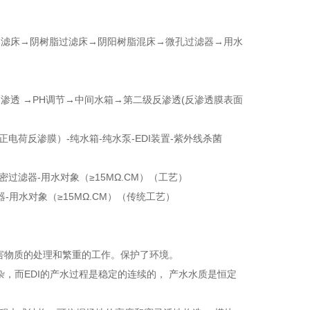
过滤床→阴树脂过滤床→阴阳树脂混床→微孔过滤器→用水
透 →PH调节→中间水箱→第二级反渗透(反渗透膜表面
正电荷反渗膜）-纯水箱-纯水泵-EDI装置-紫外线杀菌
m精密过滤器-用水对象（≥15MΩ.CM）（工艺）
-用水对象（≥15MΩ.CM）（传统工艺）
有害物质的处理和繁重的工作。保护了环境。
杂，而EDI的产水过程是稳定的连续的， 产水水质是恒定