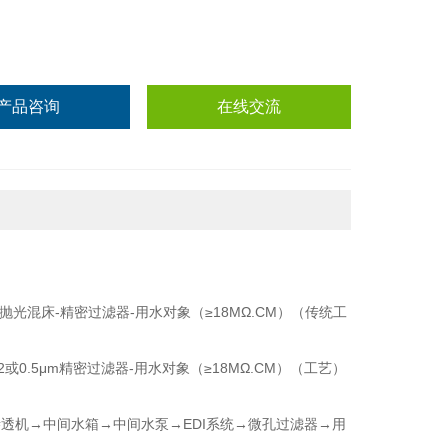
产品咨询
在线交流
抛光混床-精密过滤器-用水对象（≥18MΩ.CM）（传统工
2或0.5μm精密过滤器-用水对象（≥18MΩ.CM）（工艺）
透机→中间水箱→中间水泵→EDI系统→微孔过滤器→用