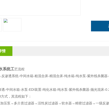
详情
水系统
工
艺流程
-反渗透系统-中间水箱-粗混合床-精混合床-纯水箱-纯水泵-紫外线杀菌器-
透-中间水箱-水泵-EDI装置-纯化水箱-纯水泵-紫外线杀菌器-抛光混床-0.
DI方式，其流程如下：
加压泵→多介质过滤器→活性炭过滤器→软水器→精密过滤器→一级反渗