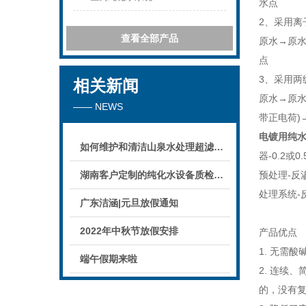
水点
2、采用离
查看全部产品
原水→原
点
3、采用两
相关新闻
原水→原水
—— NEWS
带正电荷)
电镀用纯
如何维护和清洁山泉水处理超滤系统
器-0.2或
湖南客户定制的纯化水设备质检后准备发货！
预处理-反渗
处理系统-
广东洁涵|元旦放假通知
2022年中秋节放假安排
产品优点
1. 无需
端午假期来啦
2. 连续
的，没有