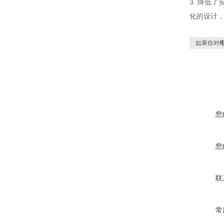
3. 降低
化的设计，
如果你对
您
您
联
常