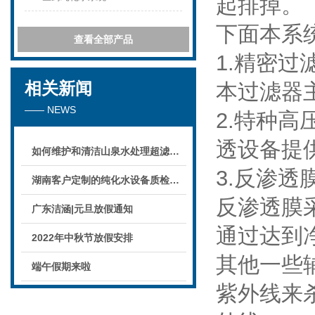
起排掉。
下面本系
查看全部产品
1.精密过
相关新闻
本过滤器
—— NEWS
2.特种
透设备提
如何维护和清洁山泉水处理超滤系统
3.反渗透
湖南客户定制的纯化水设备质检后准备发货！
反渗透膜
广东洁涵|元旦放假通知
通过达到
2022年中秋节放假安排
其他一些
端午假期来啦
紫外线来