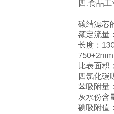
四.食品
碳结滤芯
额定流量：
长度：130+
750+2mm(
比表面积：8
四氯化碳吸
苯吸附量：2
灰水份含量
碘吸附值：≥