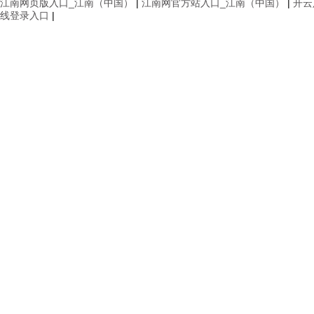
江南网页版入口_江南（中国）
|
江南网官方站入口_江南（中国）
|
开云
线登录入口
|